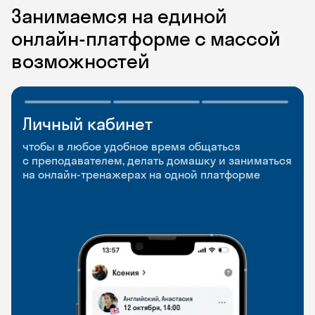
Занимаемся на единой
онлайн-платформе с массой
возможностей
Личный кабинет
Мобильное
Разговорные клубы
приложение
и Talks
чтобы в любое удобное время общаться
с преподавателем, делать домашку и заниматься
чтобы заниматься и изучать новые слова где
Групповые занятия для разговорной практики
на онлайн-тренажерах на одной платформе
и когда удобно
и индивидуальные встречи с преподавателями
со всего мира, чтобы общаться на английском
свободно