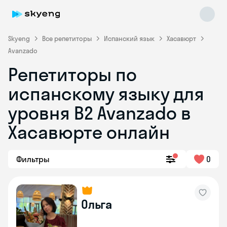
Skyeng
Все репетиторы
Испанский язык
Хасавюрт
Avanzado
Репетиторы по
испанскому языку для
уровня B2 Avanzado в
Хасавюрте онлайн
Skyeng Chat
online
Фильтры
0
Ольга