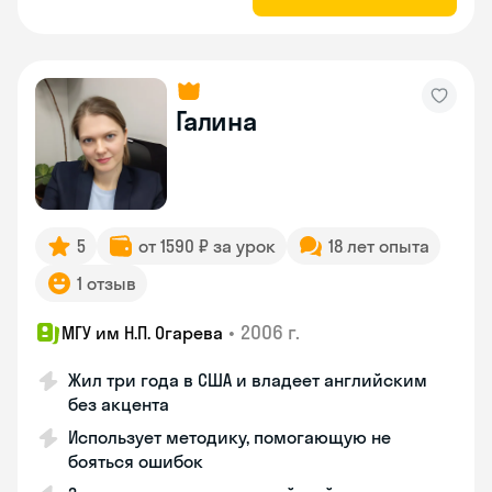
Галина
5
от 1590 ₽ за урок
18 лет опыта
1 отзыв
•
2006 г.
МГУ им Н.П. Огарева
Жил три года в США и владеет английским
без акцента
Использует методику, помогающую не
бояться ошибок