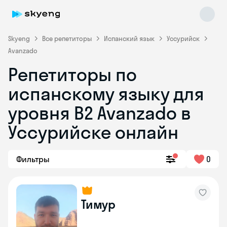
Skyeng
Все репетиторы
Испанский язык
Уссурийск
Avanzado
Репетиторы по
испанскому языку для
уровня B2 Avanzado в
Уссурийске онлайн
Skyeng Chat
online
Фильтры
0
Тимур