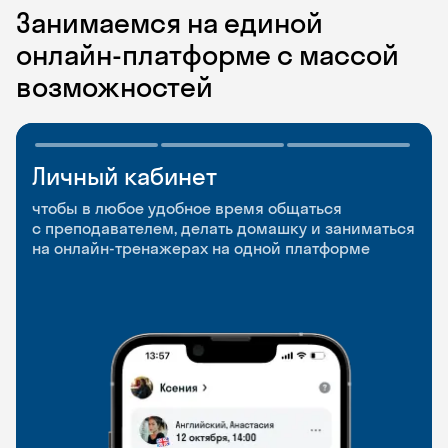
Занимаемся на единой
онлайн-платформе с массой
возможностей
Личный кабинет
Мобильное
Разговорные клубы
приложение
и Talks
чтобы в любое удобное время общаться
с преподавателем, делать домашку и заниматься
чтобы заниматься и изучать новые слова где
Групповые занятия для разговорной практики
на онлайн-тренажерах на одной платформе
и когда удобно
и индивидуальные встречи с преподавателями
со всего мира, чтобы общаться на английском
свободно