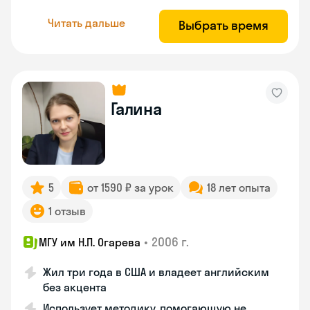
Читать дальше
Выбрать время
Галина
5
от 1590 ₽ за урок
18 лет опыта
1 отзыв
•
2006 г.
МГУ им Н.П. Огарева
Жил три года в США и владеет английским
без акцента
Использует методику, помогающую не