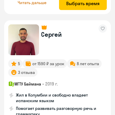
Читать дальше
Выбрать время
Сергей
5
от 1590 ₽ за урок
8 лет опыта
3 отзыва
•
2019 г.
МГТУ Баймана
Жил в Колумбии и свободно владеет
испанским языком
Помогает развивать разговорную речь и
грамматику