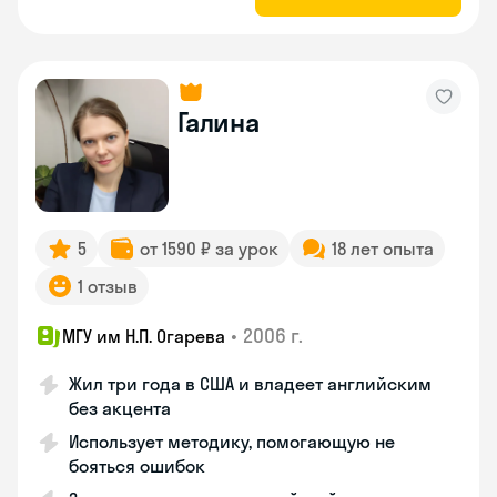
Галина
5
от 1590 ₽ за урок
18 лет опыта
1 отзыв
•
2006 г.
МГУ им Н.П. Огарева
Жил три года в США и владеет английским
без акцента
Использует методику, помогающую не
бояться ошибок