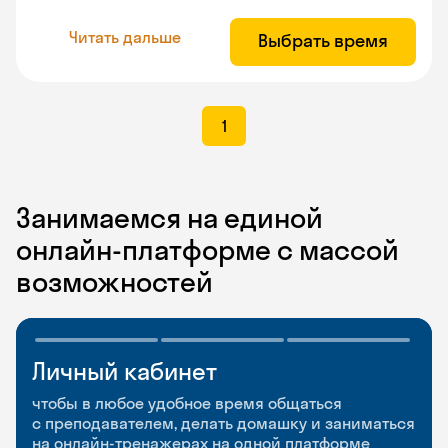
Читать дальше
Выбрать время
1
Занимаемся на единой
онлайн-платформе с массой
возможностей
Личный кабинет
Мобильное
Разговорные клубы
приложение
и Talks
чтобы в любое удобное время общаться
с преподавателем, делать домашку и заниматься
чтобы заниматься и изучать новые слова где
Групповые занятия для разговорной практики
на онлайн-тренажерах на одной платформе