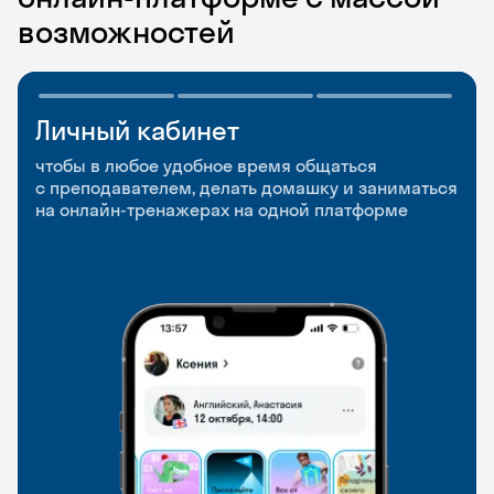
возможностей
Личный кабинет
Мобильное
Разговорные клубы
приложение
и Talks
чтобы в любое удобное время общаться
с преподавателем, делать домашку и заниматься
чтобы заниматься и изучать новые слова где
Групповые занятия для разговорной практики
на онлайн-тренажерах на одной платформе
и когда удобно
и индивидуальные встречи с преподавателями
со всего мира, чтобы общаться на английском
свободно