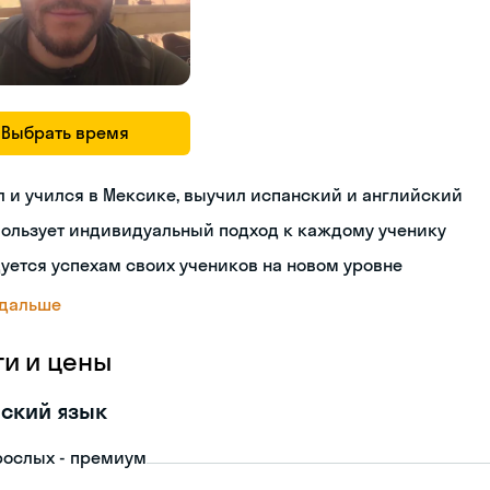
Выбрать время
 и учился в Мексике, выучил испанский и английский
пользует индивидуальный подход к каждому ученику
уется успехам своих учеников на новом уровне
 дальше
ги и цены
ский язык
рослых - премиум