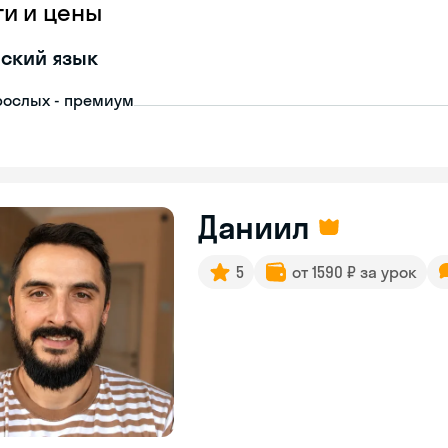
ги и цены
ский язык
рослых - премиум
Даниил
5
от 1590 ₽ за урок