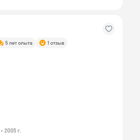
5 лет опыта
1 отзыв
•
2005 г.
Skyeng Chat
online