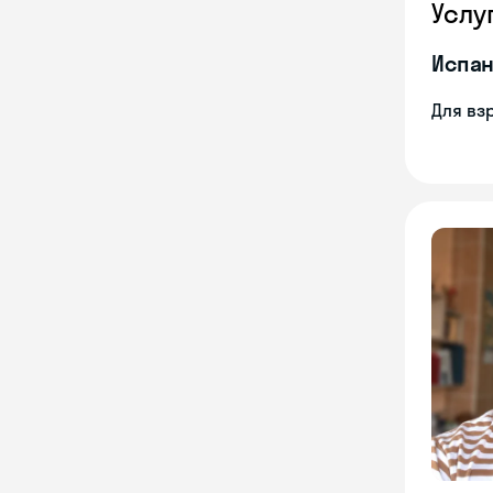
Услу
Испан
Для вз