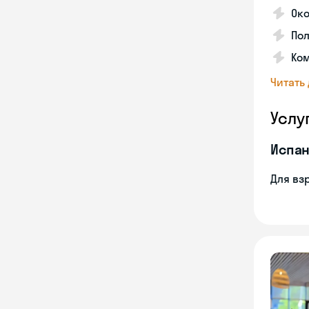
Око
Пол
Ко
Читать
Услу
Испан
Для вз