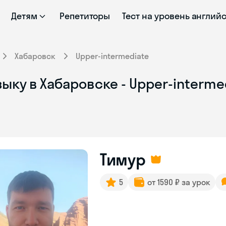
Детям
Репетиторы
Тест на уровень англий
Хабаровск
Upper-intermediate
ыку в Хабаровске - Upper-interme
Тимур
5
от 1590 ₽ за урок