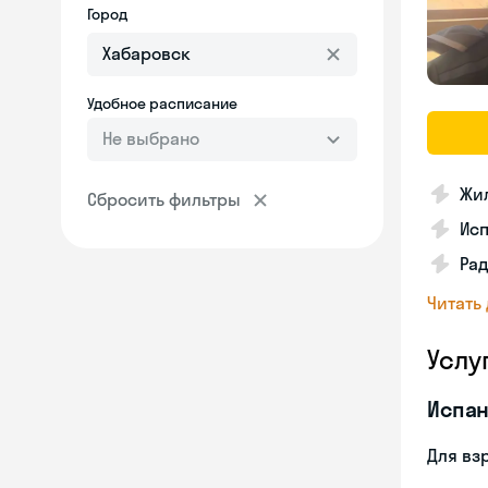
Город
Удобное расписание
Не выбрано
Жил
Сбросить фильтры
Ис
Рад
Читать
Услу
Испан
Для вз