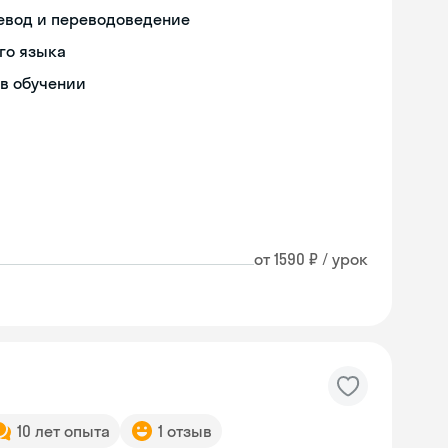
ревод и переводоведение
го языка
в обучении
от 1590 ₽ / урок
10 лет опыта
1 отзыв