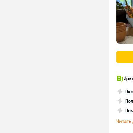
Ирк
Око
Пол
Пом
Читать