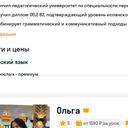
нчил педагогический университет по специальности пе
учил диплом DELE B2, подтверждающий уровень испанско
мбинирует грамматический и коммуникативный подходы 
 дальше
ги и цены
ский язык
рослых - премиум
Ольга
5
от 1590 ₽ за урок