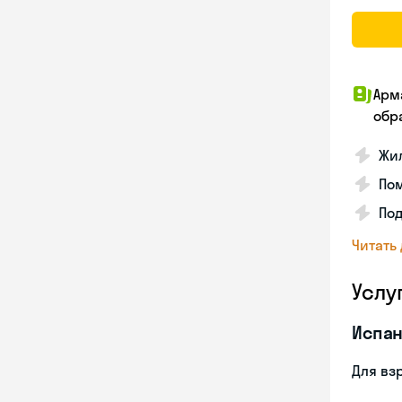
Арм
обр
Жил
Пом
Под
Читать
Услу
Испан
Для вз