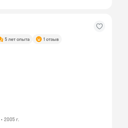
5 лет опыта
1 отзыв
•
2005 г.
Skyeng Chat
online