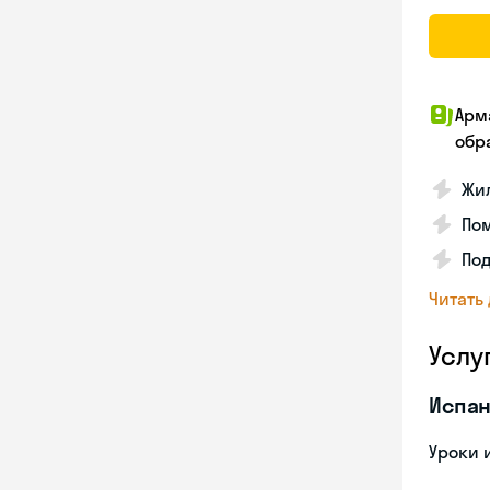
Арм
обр
Жил
Пом
Под
Читать
Услу
Испан
Уроки 