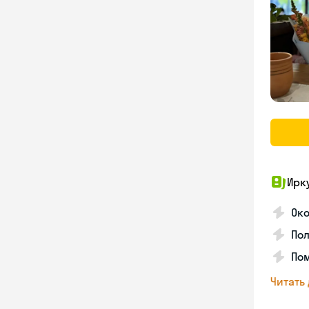
Ирк
Око
Пол
Пом
Читать