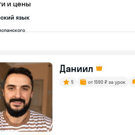
ги и цены
ский язык
испанского
Даниил
5
от 1590 ₽ за урок