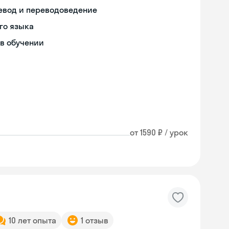
ревод и переводоведение
го языка
в обучении
от 1590 ₽ / урок
10 лет опыта
1 отзыв