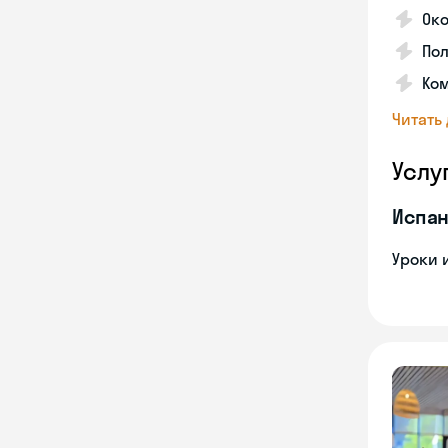
Око
Пол
Ко
Читать
Услу
Испан
Уроки 