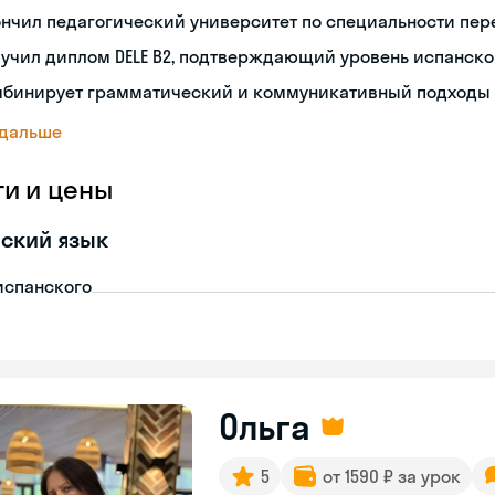
нчил педагогический университет по специальности пе
учил диплом DELE B2, подтверждающий уровень испанско
мбинирует грамматический и коммуникативный подходы 
 дальше
ги и цены
ский язык
испанского
Ольга
5
от 1590 ₽ за урок