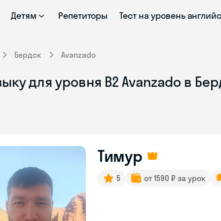
Детям
Репетиторы
Тест на уровень англий
Бердск
Avanzado
ыку для уровня B2 Avanzado в Бе
Тимур
5
от 1590 ₽ за урок