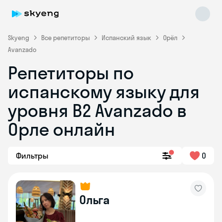
Skyeng
Все репетиторы
Испанский язык
Орёл
Avanzado
Репетиторы по
испанскому языку для
уровня B2 Avanzado в
Орле онлайн
Skyeng Chat
online
Фильтры
0
Ольга