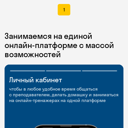
1
Занимаемся на единой
онлайн-платформе с массой
возможностей
Личный кабинет
Мобильное
Разговорные клубы
приложение
и Talks
чтобы в любое удобное время общаться
с преподавателем, делать домашку и заниматься
чтобы заниматься и изучать новые слова где
Групповые занятия для разговорной практики
на онлайн-тренажерах на одной платформе
и когда удобно
и индивидуальные встречи с преподавателями
со всего мира, чтобы общаться на английском
свободно