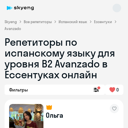
Skyeng
Все репетиторы
Испанский язык
Ессентуки
Avanzado
Репетиторы по
испанскому языку для
уровня B2 Avanzado в
Ессентуках онлайн
Skyeng Chat
online
Фильтры
0
Ольга