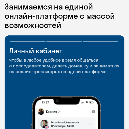
Занимаемся на единой
онлайн-платформе с массой
возможностей
Личный кабинет
Мобильное
Разговорные клубы
приложение
и Talks
чтобы в любое удобное время общаться
с преподавателем, делать домашку и заниматься
чтобы заниматься и изучать новые слова где
Групповые занятия для разговорной практики
на онлайн-тренажерах на одной платформе
и когда удобно
и индивидуальные встречи с преподавателями
со всего мира, чтобы общаться на английском
свободно