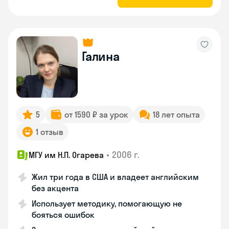
Галина
5
от 1590 ₽ за урок
18 лет опыта
1 отзыв
•
2006 г.
МГУ им Н.П. Огарева
Жил три года в США и владеет английским
без акцента
Использует методику, помогающую не
бояться ошибок