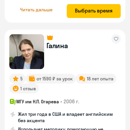
Читать дальше
Выбрать время
Галина
5
от 1590 ₽ за урок
18 лет опыта
1 отзыв
•
2006 г.
МГУ им Н.П. Огарева
Жил три года в США и владеет английским
без акцента
Использует методику, помогающую не