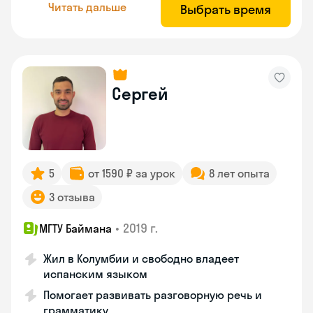
Читать дальше
Выбрать время
Сергей
5
от 1590 ₽ за урок
8 лет опыта
3 отзыва
•
2019 г.
МГТУ Баймана
Жил в Колумбии и свободно владеет
испанским языком
Помогает развивать разговорную речь и
грамматику