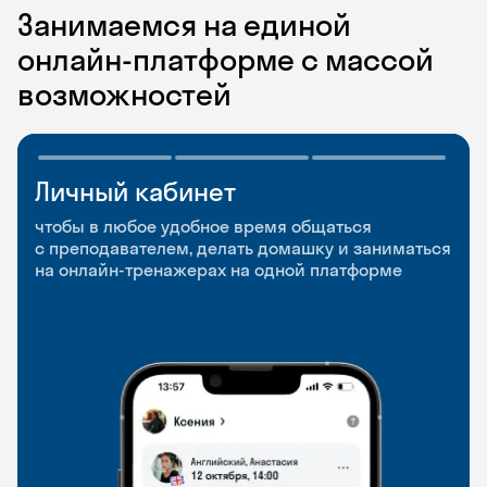
Занимаемся на единой
онлайн-платформе с массой
возможностей
Личный кабинет
Мобильное
Разговорные клубы
приложение
и Talks
чтобы в любое удобное время общаться
с преподавателем, делать домашку и заниматься
чтобы заниматься и изучать новые слова где
Групповые занятия для разговорной практики
на онлайн-тренажерах на одной платформе
и когда удобно
и индивидуальные встречи с преподавателями
со всего мира, чтобы общаться на английском
свободно