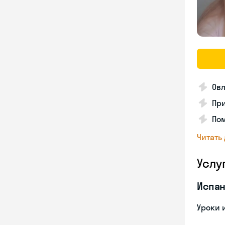
Ов
Пр
По
Читать
Услу
Испан
Уроки 