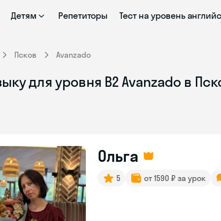
Детям
Репетиторы
Тест на уровень англий
Псков
Avanzado
ыку для уровня B2 Avanzado в Пс
Ольга
5
от 1590 ₽ за урок