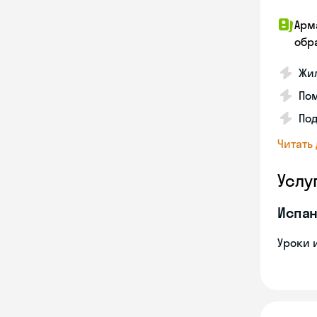
Арм
обр
Жил
Пом
Под
Читать
Услу
Испан
Уроки 