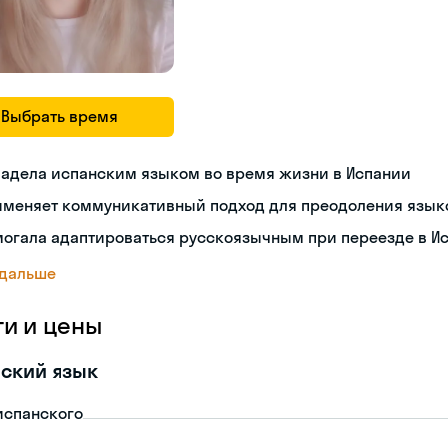
Выбрать время
ладела испанским языком во время жизни в Испании
именяет коммуникативный подход для преодоления язык
могала адаптироваться русскоязычным при переезде в И
 дальше
ги и цены
ский язык
испанского