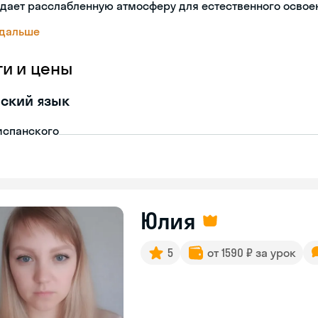
дает расслабленную атмосферу для естественного освое
 дальше
ги и цены
ский язык
испанского
Юлия
5
от 1590 ₽ за урок