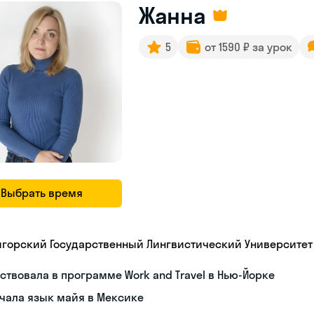
Жанна
5
от 1590 ₽ за урок
Выбрать время
игорский Государственный Лингвистический Университет
ствовала в программе Work and Travel в Нью-Йорке
чала язык майя в Мексике