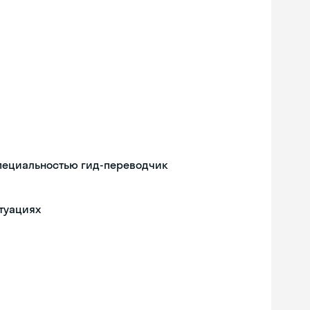
специальностью гид-переводчик
туациях