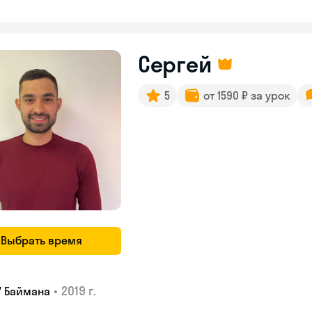
Сергей
5
от 1590 ₽ за урок
Выбрать время
•
2019 г.
У Баймана