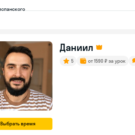
испанского
Даниил
5
от 1590 ₽ за урок
Выбрать время