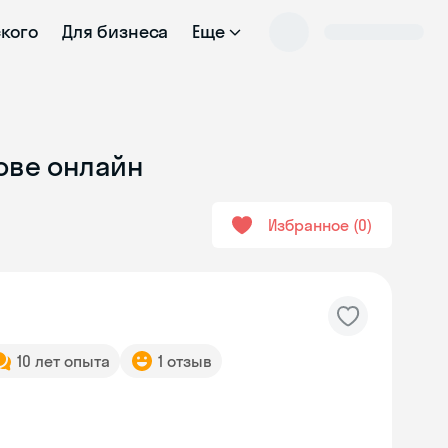
ского
Для бизнеса
Еще
кове онлайн
Избранное
0
10 лет опыта
1 отзыв