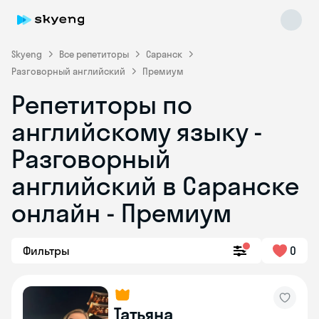
Skyeng
Все репетиторы
Саранск
Разговорный английский
Премиум
Репетиторы по
английскому языку -
Разговорный
английский в Саранске
Skyeng Chat
online
онлайн - Премиум
Фильтры
0
Татьяна