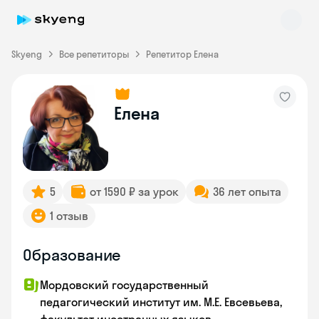
Skyeng
Все репетиторы
Репетитор Елена
Елена
Skyeng Chat
online
5
от 1590 ₽ за урок
36 лет опыта
1 отзыв
Образование
Мордовский государственный
педагогический институт им. М.Е. Евсевьева,