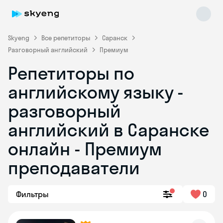
Skyeng
Все репетиторы
Саранск
Разговорный английский
Премиум
Репетиторы по
английскому языку -
разговорный
английский в Саранске
Skyeng Chat
online
онлайн - Премиум
преподаватели
Фильтры
0