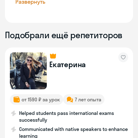
Развернуть
Подобрали ещё репетиторов
Екатерина
от 1590 ₽ за урок
7 лет опыта
Helped students pass international exams
successfully
Communicated with native speakers to enhance
learning