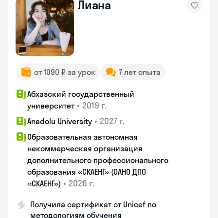
Лиана
от 1090 ₽ за урок
7 лет опыта
Абхазский государственный
•
2019 г.
университет
•
2027 г.
Anadolu University
Образовательная автономная
некоммерческая организация
дополнительного профессионального
образования «СКАЕНГ» (ОАНО ДПО
•
2026 г.
«СКАЕНГ»)
Получила сертификат от Unicef по
методологиям обучения