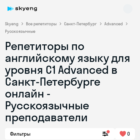
Skyeng
Все репетиторы
Санкт-Петербург
Advanced
Русскоязычные
Репетиторы по
английскому языку для
уровня C1 Advanced в
Санкт-Петербурге
Skyeng Chat
online
онлайн -
Русскоязычные
преподаватели
Фильтры
0