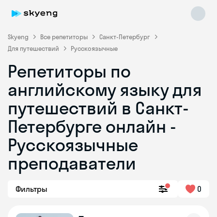
Skyeng
Все репетиторы
Санкт-Петербург
Для путешествий
Русскоязычные
Репетиторы по
английскому языку для
путешествий в Санкт-
Петербурге онлайн -
Skyeng Chat
online
Русскоязычные
преподаватели
Фильтры
0