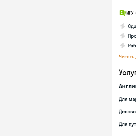
ИГУ
Сда
Про
Раб
Читать
Услу
Англи
Для ма
Делово
Для пу