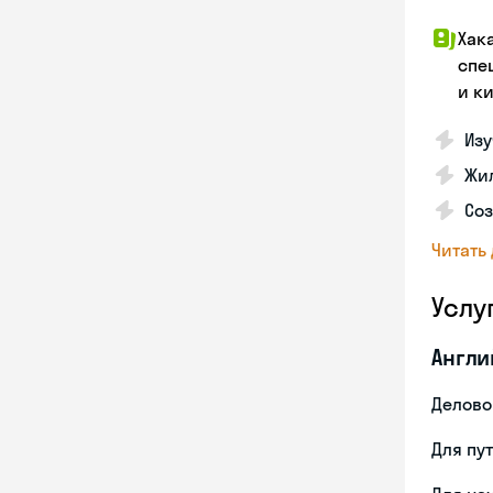
Хак
спе
и к
Изу
Жил
Соз
Читать
Услу
Англи
Делово
Для пу