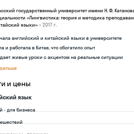
асский государственный университет имени Н. Ф. Катанов
циальности «Лингвистика: теория и методика преподаван
•
2017 г.
итайский языки»
чала английский и китайский языки в университете
а и работала в Китае, что обогатило опыт
дает живые уроки с акцентом на реальные ситуации
 дальше
ги и цены
йский язык
й - для бизнеса
тешествий