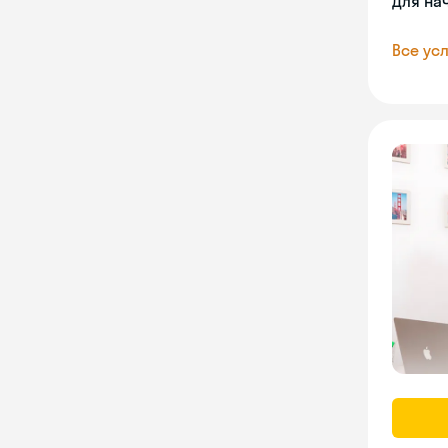
Для на
Все усл