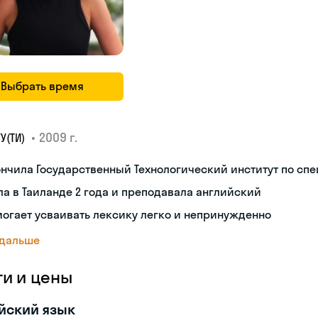
Выбрать время
•
2009 г.
У(ТИ)
нчила Государственный Технологический институт по сп
а в Таиланде 2 года и преподавала английский
огает усваивать лексику легко и непринужденно
 дальше
ги и цены
йский язык