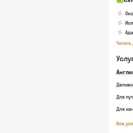
Южн
Око
Ис
Ада
Читать
Услу
Англи
Делово
Для пу
Для на
Все усл