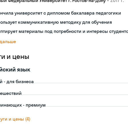
•
2017 г.
ый Федеральный Университет г. Ростов-на-Дону
нчила университет с дипломом бакалавра педагогики
пользует коммуникативную методику для обучения
птирует материалы под потребности и интересы студент
 дальше
ги и цены
йский язык
й - для бизнеса
тешествий
чинающих - премиум
уги и цены (4)