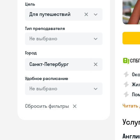
Цель
Для путешествий
Тип преподавателя
Не выбрано
Город
СПБГ
Око
Удобное расписание
Жил
Не выбрано
Пом
Читать
Сбросить фильтры
Услу
Англи