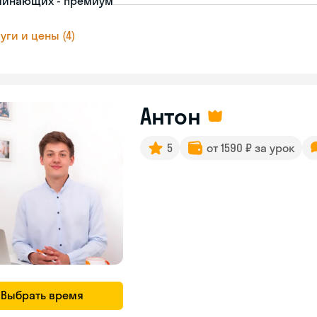
чинающих - премиум
уги и цены (4)
Антон
5
от 1590 ₽ за урок
Выбрать время