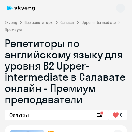
Skyeng
Все репетиторы
Салават
Upper-intermediate
Премиум
Репетиторы по
английскому языку для
уровня B2 Upper-
intermediate в Салавате
Skyeng Chat
online
онлайн - Премиум
преподаватели
Фильтры
0