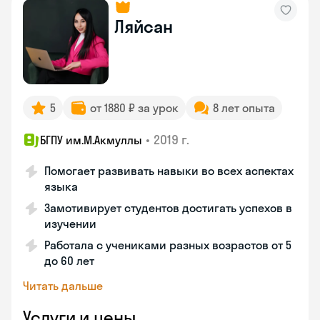
Ляйсан
5
от 1880 ₽ за урок
8 лет опыта
•
2019 г.
БГПУ им.М.Акмуллы
Помогает развивать навыки во всех аспектах
языка
Замотивирует студентов достигать успехов в
изучении
Работала с учениками разных возрастов от 5
до 60 лет
Читать дальше
Услуги и цены