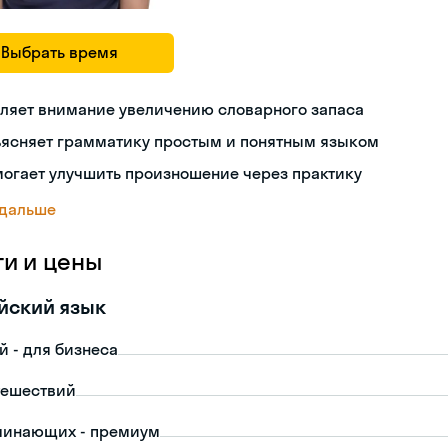
Выбрать время
ляет внимание увеличению словарного запаса
ъясняет грамматику простым и понятным языком
огает улучшить произношение через практику
 дальше
ги и цены
йский язык
й - для бизнеса
тешествий
чинающих - премиум