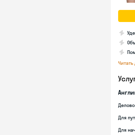
Уде
Об
Пом
Читать
Услу
Англи
Делово
Для пу
Для на