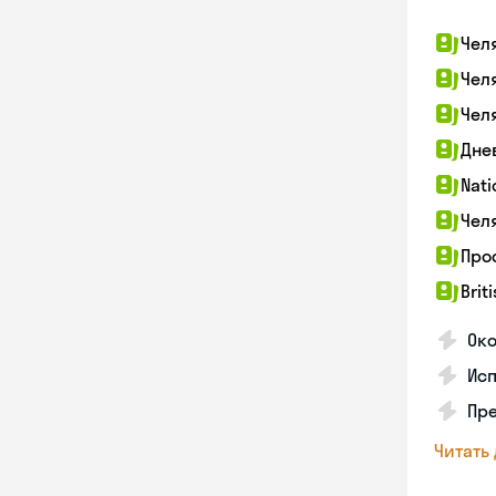
Чел
Чел
Чел
Дне
Nati
Чел
Про
Brit
Ок
Ис
Пре
Читать