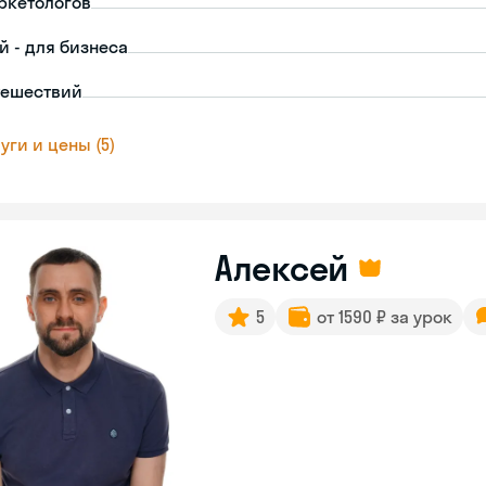
ркетологов
й - для бизнеса
тешествий
уги и цены (5)
Алексей
5
от 1590 ₽ за урок