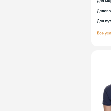
Для ма
Делово
Для пу
Все усл