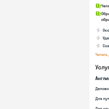
Чел
Обр
обра
Око
Уд
Со
Читать
Услу
Англи
Делово
Для пу
Для на