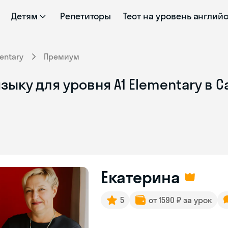
Детям
Репетиторы
Тест на уровень англий
entary
Премиум
зыку для уровня A1 Elementary в 
Екатерина
5
от 1590 ₽ за урок