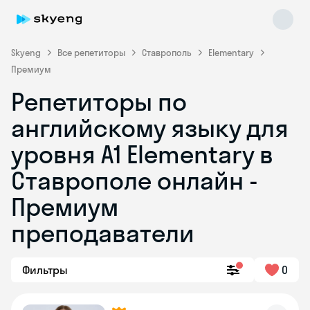
Skyeng
Все репетиторы
Ставрополь
Elementary
Премиум
Репетиторы по
английскому языку для
уровня A1 Elementary в
Ставрополе онлайн -
Skyeng Chat
online
Премиум
преподаватели
Фильтры
0