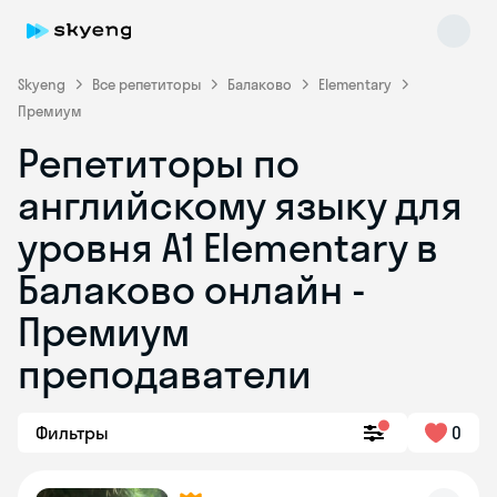
Skyeng
Все репетиторы
Балаково
Elementary
Премиум
Репетиторы по
английскому языку для
уровня A1 Elementary в
Балаково онлайн -
Skyeng Chat
online
Премиум
преподаватели
Фильтры
0