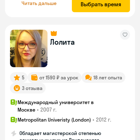
Читать дальше
Выбрать время
Лолита
5
от 1590 ₽ за урок
18 лет опыта
3 отзыва
Международный университет в
•
2007 г.
Москве
•
2012 г.
Metropolitan Univeristy (London)
Обладает магистерской степенью