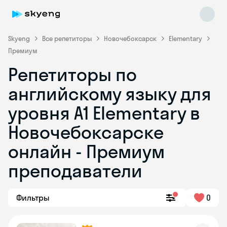
Skyeng
Все репетиторы
Новочебоксарск
Elementary
Премиум
Репетиторы по
английскому языку для
уровня A1 Elementary в
Новочебоксарске
Skyeng Chat
online
онлайн - Премиум
преподаватели
Фильтры
0