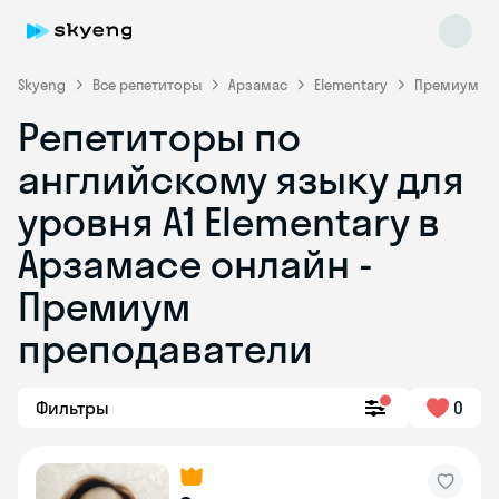
Skyeng
Все репетиторы
Арзамас
Elementary
Премиум
Репетиторы по
английскому языку для
уровня A1 Elementary в
Арзамасе онлайн -
Премиум
Skyeng Chat
online
преподаватели
Фильтры
0