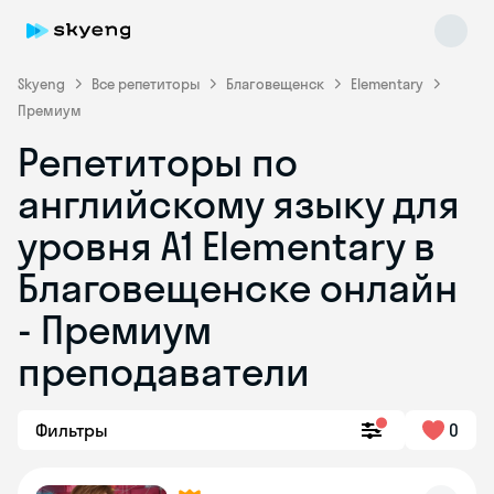
Skyeng
Все репетиторы
Благовещенск
Elementary
Премиум
Репетиторы по
английскому языку для
уровня A1 Elementary в
Благовещенске онлайн
Skyeng Chat
online
- Премиум
преподаватели
Фильтры
0