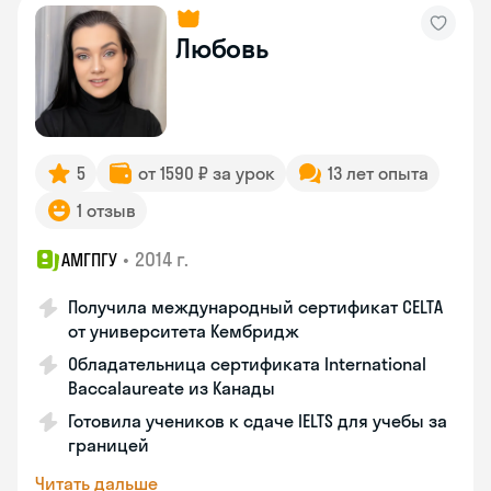
Любовь
5
от 1590 ₽ за урок
13 лет опыта
1 отзыв
•
2014 г.
АМГПГУ
Получила международный сертификат CELTA
от университета Кембридж
Обладательница сертификата International
Baccalaureate из Канады
Готовила учеников к сдаче IELTS для учебы за
границей
Читать дальше