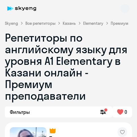
Skyeng
Все репетиторы
Казань
Elementary
Премиум
Репетиторы по
английскому языку для
уровня A1 Elementary в
Казани онлайн -
Премиум
Skyeng Chat
online
преподаватели
Фильтры
0