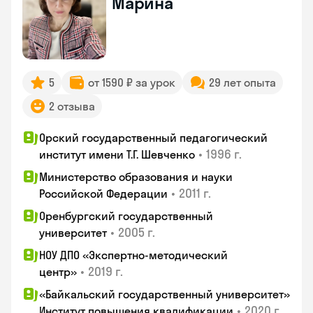
Марина
5
от 1590 ₽ за урок
29 лет опыта
2 отзыва
Орский государственный педагогический
•
1996 г.
институт имени Т.Г. Шевченко
Министерство образования и науки
•
2011 г.
Российской Федерации
Оренбургский государственный
•
2005 г.
университет
НОУ ДПО «Экспертно-методический
•
2019 г.
центр»
«Байкальский государственный университет»
•
2020 г.
Институт повышения квалификации