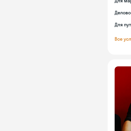
Для ма
Делово
Для пу
Все усл