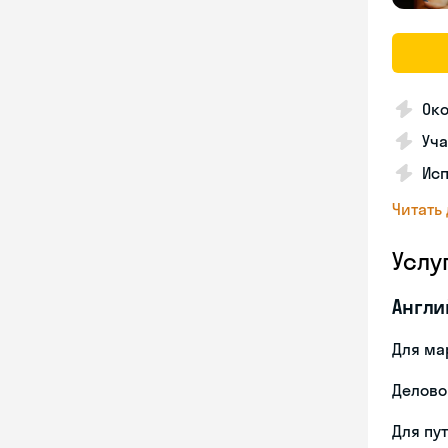
Ок
Уча
Ис
Читать
Услу
Англи
Для ма
Делово
Для пу