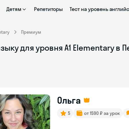
Детям
Репетиторы
Тест на уровень англий
ntary
Премиум
зыку для уровня A1 Elementary в 
Ольга
5
от 1590 ₽ за урок