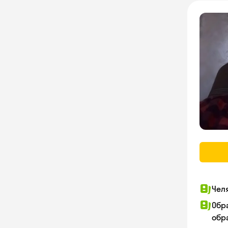
Чел
Обр
обра