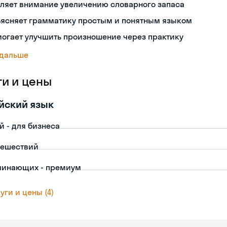
ляет внимание увеличению словарного запаса
ъясняет грамматику простым и понятным языком
огает улучшить произношение через практику
 дальше
ги и цены
йский язык
й - для бизнеса
тешествий
чинающих - премиум
уги и цены (4)