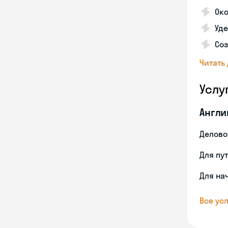
Око
Уд
Со
Читать
Услу
Англи
Делово
Для пу
Для на
Все усл