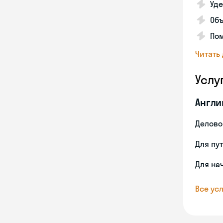
Уде
Об
Пом
Читать
Услу
Англи
Делово
Для пу
Для на
Все усл