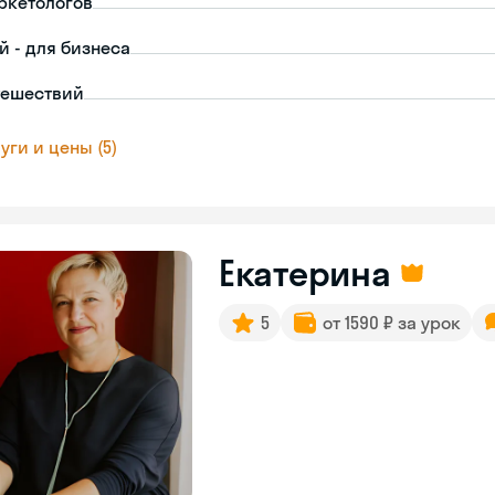
ркетологов
й - для бизнеса
тешествий
уги и цены (5)
Екатерина
5
от 1590 ₽ за урок