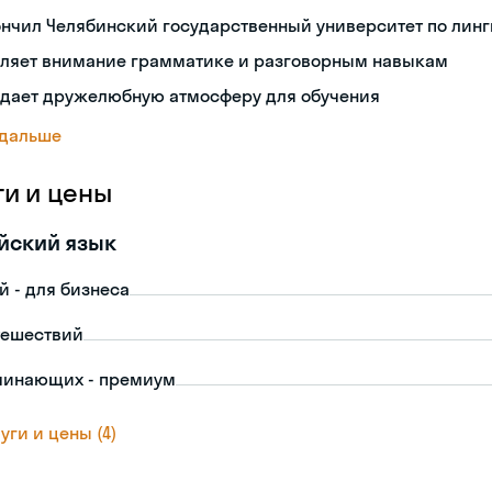
нчил Челябинский государственный университет по лин
еляет внимание грамматике и разговорным навыкам
здает дружелюбную атмосферу для обучения
 дальше
ги и цены
йский язык
й - для бизнеса
тешествий
чинающих - премиум
уги и цены (4)