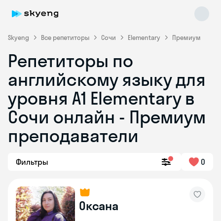
Skyeng
Все репетиторы
Сочи
Elementary
Премиум
Репетиторы по
английскому языку для
уровня A1 Elementary в
Сочи онлайн - Премиум
преподаватели
Skyeng Chat
online
Фильтры
0
Оксана