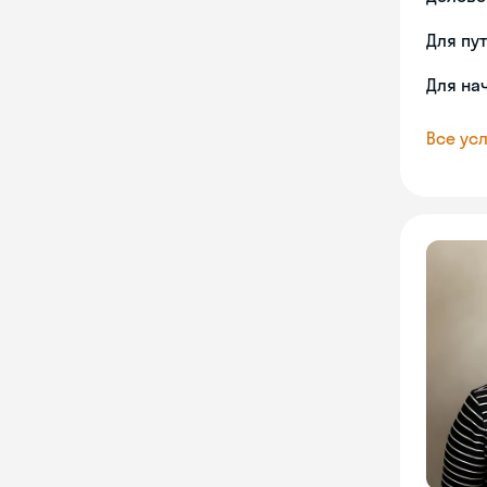
Для пу
Для на
Все усл