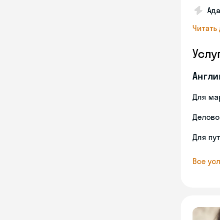
Ада
Читать
Услу
Англи
Для ма
Делово
Для пу
Все усл