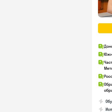
Дон
Южн
Час
Мет
Рос
Обр
обра
Обу
Ис