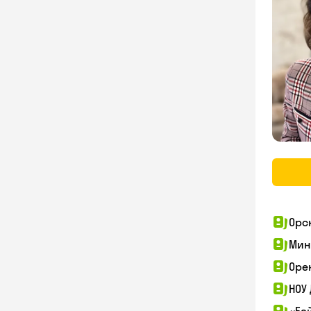
Орс
Мин
Оре
НОУ