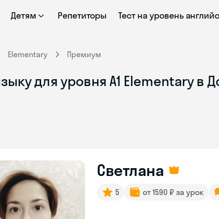
Детям
Репетиторы
Тест на уровень англий
Elementary
Премиум
зыку для уровня A1 Elementary в 
Светлана
5
от 1590 ₽ за урок