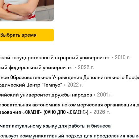
Выбрать время
•
2010 г.
ской государственный аграрный университет
•
2022 г.
ый федеральный университет
тное Образовательное Учреждение Дополнительного Проф
•
2022 г.
одический Центр "Темпус"
•
2001 г.
сийский университет дружбы народов
азовательная автономная некоммерческая организация 
•
2026 г.
зования «СКАЕНГ» (ОАНО ДПО «СКАЕНГ»)
чает актуальному языку для работы и бизнеса
пользует коммуникативный подход для преодоления язык