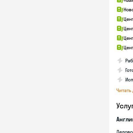
«Ба
Нов
Цен
Цен
Цен
Цен
Раб
Гот
Ис
Читать
Услу
Англи
Делово