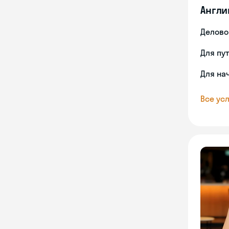
Англи
Делово
Для пу
Для на
Все усл