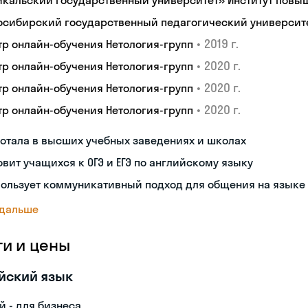
йкальский государственный университет» Институт пов
осибирский государственный педагогический университ
•
2019 г.
тр онлайн-обучения Нетология-групп
•
2020 г.
тр онлайн-обучения Нетология-групп
•
2020 г.
тр онлайн-обучения Нетология-групп
•
2020 г.
тр онлайн-обучения Нетология-групп
отала в высших учебных заведениях и школах
овит учащихся к ОГЭ и ЕГЭ по английскому языку
пользует коммуникативный подход для общения на языке
 дальше
ги и цены
йский язык
й - для бизнеса