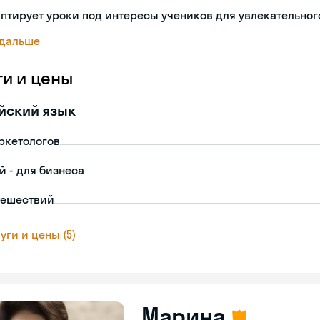
птирует уроки под интересы учеников для увлекательног
 дальше
ги и цены
йский язык
ркетологов
й - для бизнеса
тешествий
уги и цены (5)
Марина