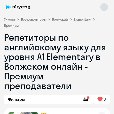
Skyeng
Все репетиторы
Волжский
Elementary
Премиум
Репетиторы по
английскому языку для
уровня A1 Elementary в
Волжском онлайн -
Skyeng Chat
online
Премиум
преподаватели
Фильтры
0