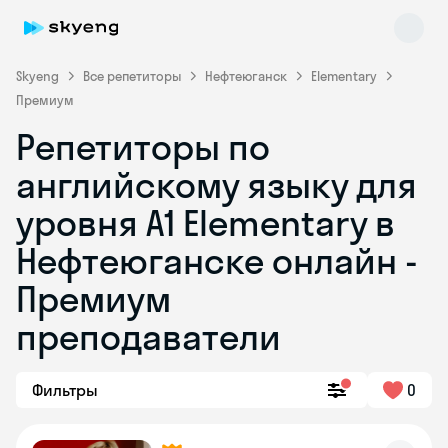
Skyeng
Все репетиторы
Нефтеюганск
Elementary
Премиум
Репетиторы по
английскому языку для
уровня A1 Elementary в
Нефтеюганске онлайн -
Skyeng Chat
online
Премиум
преподаватели
Фильтры
0