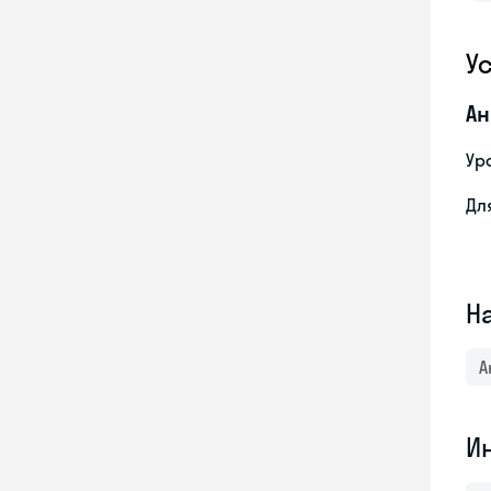
У
Ан
Ур
Дл
Н
А
И