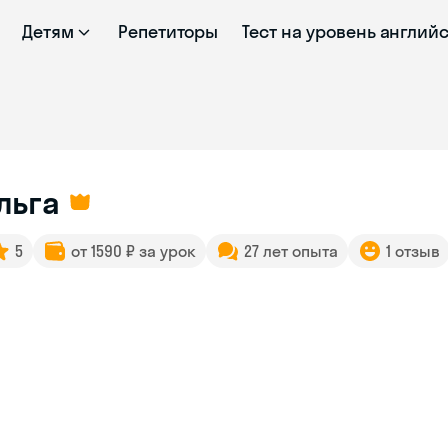
Детям
Репетиторы
Тест на уровень англий
льга
5
от 1590 ₽ за урок
27 лет опыта
1 отзыв