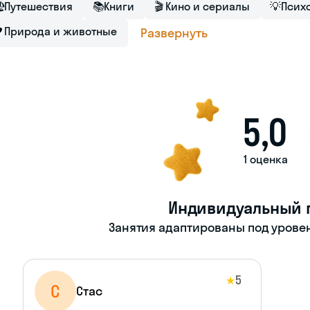

Путешествия
📚
Книги
🎬
Кино и сериалы
💡
Псих

Природа и животные
Развернуть
5,0
1 оценка
Индивидуальный 
Занятия адаптированы под уровен
5
★
С
Стас