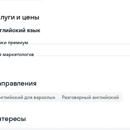
слуги и цены
глийский язык
оки премиум
я маркетологов
аправления
нглийский для взрослых
Разговорный английский
нтересы