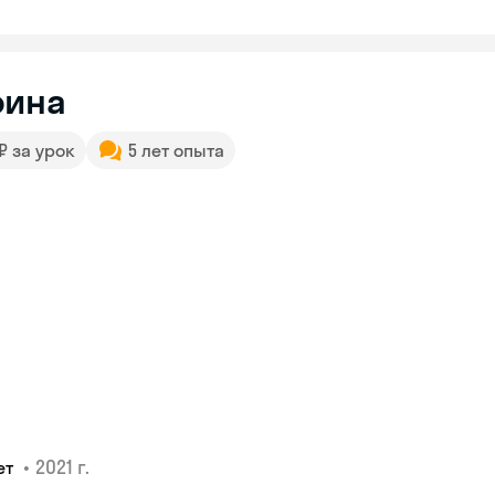
рина
 ₽ за урок
5 лет опыта
•
2021 г.
ет