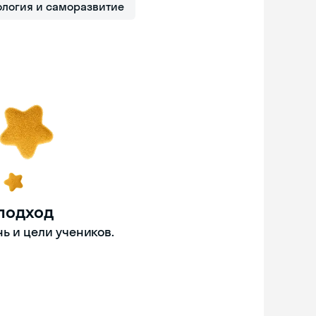
ология и саморазвитие
подход
ь и цели учеников.