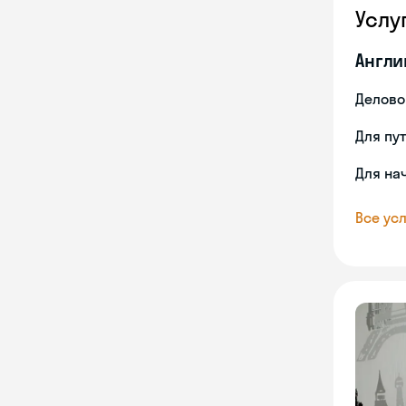
Услу
Англи
Делово
Для пу
Для на
Все усл