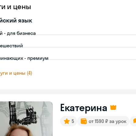
ги и цены
йский язык
й - для бизнеса
тешествий
чинающих - премиум
уги и цены (4)
Екатерина
5
от 1590 ₽ за урок