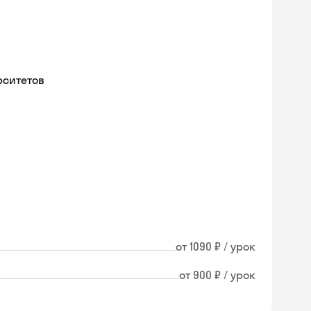
рситетов
от 1090 ₽ / урок
от 900 ₽ / урок
Skyeng Chat
online