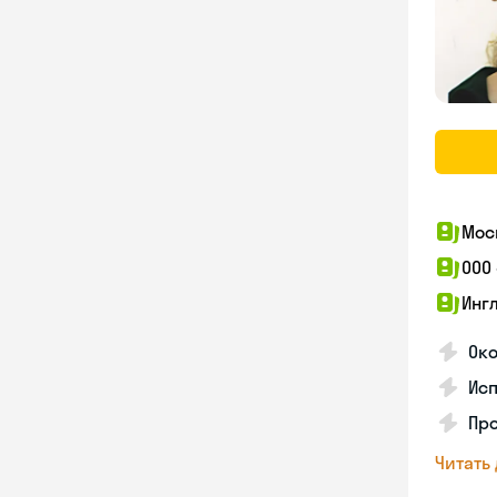
Мос
ООО
Инг
Око
Ис
Пр
Читать