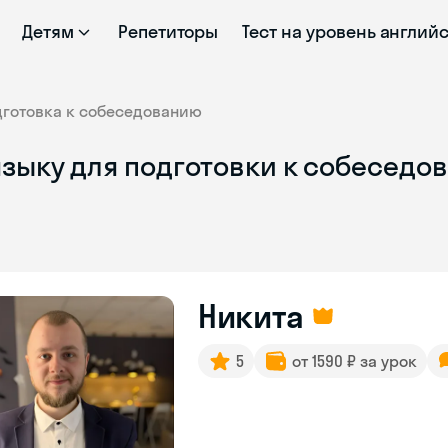
Детям
Репетиторы
Тест на уровень англий
дготовка к собеседованию
языку для подготовки к собеседо
Никита
5
от 1590 ₽ за урок