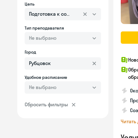
Цель
Подготовка к собеседованию
Тип преподавателя
Не выбрано
Город
Нов
Обр
обра
Удобное расписание
Не выбрано
Око
Пр
Сбросить фильтры
Со
Читать
Услу