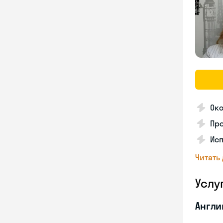
Око
Пр
Ис
Читать
Услу
Англи