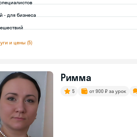
-специалистов
й - для бизнеса
тешествий
уги и цены (5)
Римма
5
от 900 ₽ за урок