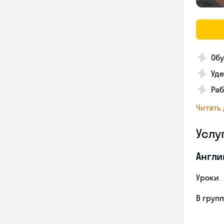
Обу
Уд
Раб
Читать
Услу
Англи
Уроки
В груп