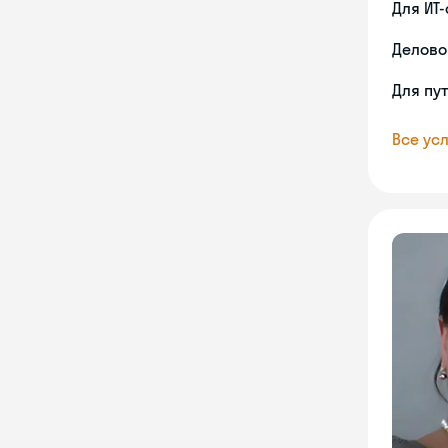
Для ИТ
Делово
Для пу
Все усл