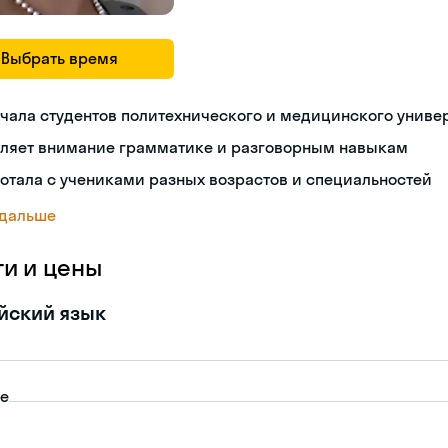
Выбрать время
чала студентов политехнического и медицинского униве
еляет внимание грамматике и разговорным навыкам
отала с учениками разных возрастов и специальностей
 дальше
ги и цены
йский язык
пе