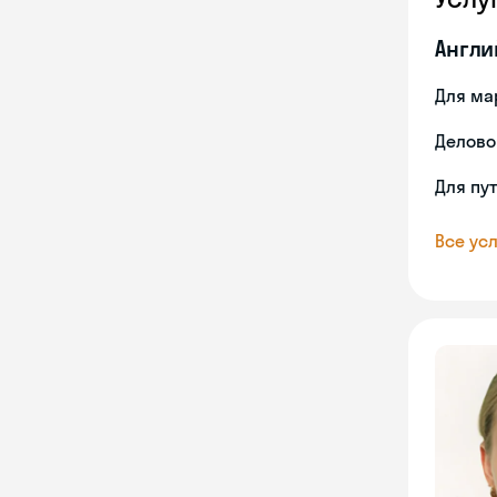
Англи
Для ма
Делово
Для пу
Все усл