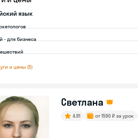
йский язык
ркетологов
й - для бизнеса
тешествий
уги и цены (5)
Светлана
4.91
от 1590 ₽ за урок