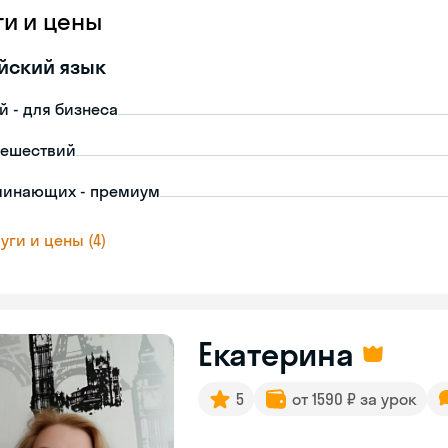
ги и цены
йский язык
й - для бизнеса
тешествий
чинающих - премиум
уги и цены (4)
Екатерина
5
от 1590 ₽ за урок