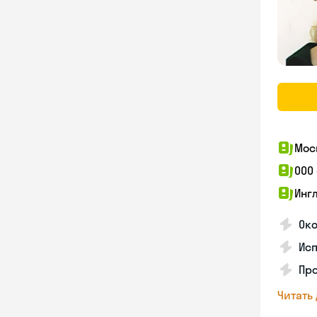
Мос
ООО
Инг
Око
Ис
Пр
Читать