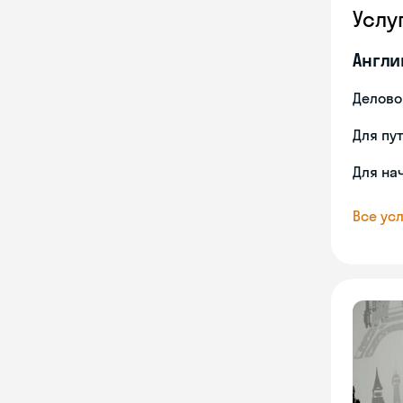
Услу
Англи
Делово
Для пу
Для на
Все усл