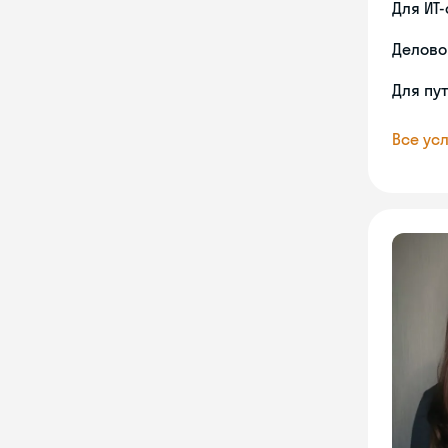
Для ИТ
Делово
Для пу
Все усл