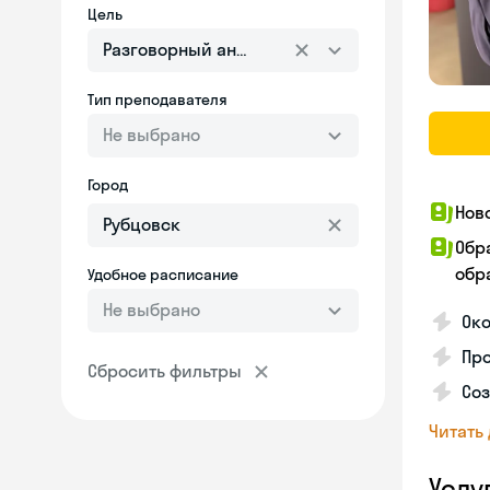
Цель
Разговорный английский
Тип преподавателя
Не выбрано
Город
Нов
Обр
обра
Удобное расписание
Не выбрано
Око
Пр
Сбросить фильтры
Со
Читать
Услу