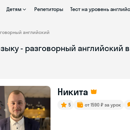
Детям
Репетиторы
Тест на уровень англий
зговорный английский
зыку - разговорный английский 
Никита
5
от 1590 ₽ за урок