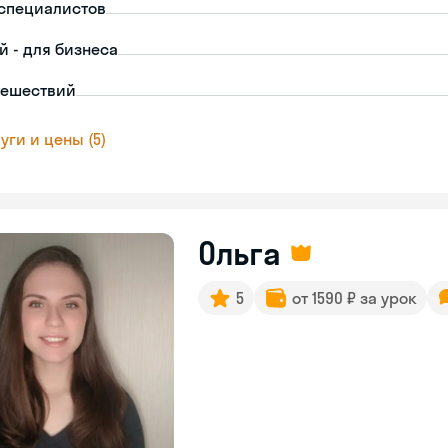
-специалистов
й - для бизнеса
тешествий
уги и цены (5)
Ольга
5
от 1590 ₽ за урок