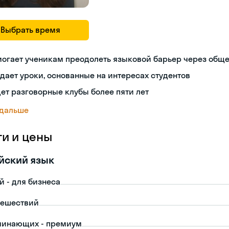
Выбрать время
могает ученикам преодолеть языковой барьер через общ
дает уроки, основанные на интересах студентов
ет разговорные клубы более пяти лет
 дальше
ги и цены
йский язык
й - для бизнеса
тешествий
чинающих - премиум