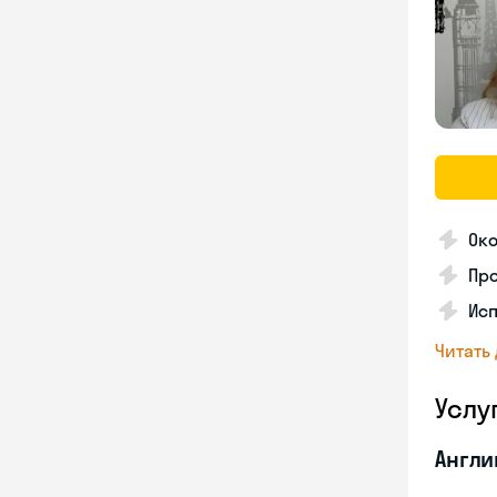
Око
Пр
Ис
Читать
Услу
Англи