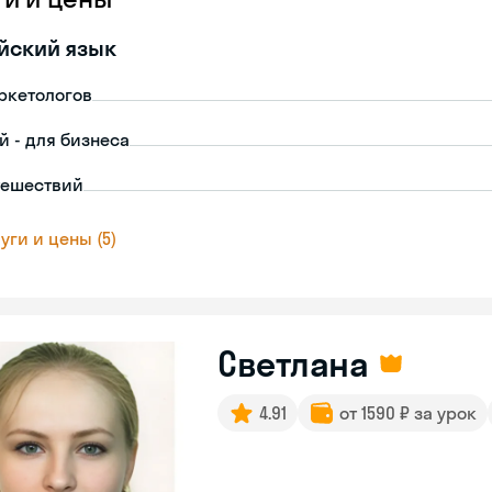
йский язык
ркетологов
й - для бизнеса
тешествий
уги и цены (5)
Светлана
4.91
от 1590 ₽ за урок