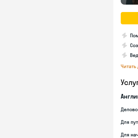
По
Соз
Вед
Читать
Услу
Англи
Делово
Для пу
Для на