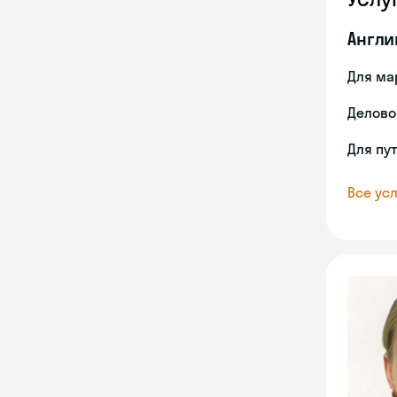
Англи
Для ма
Делово
Для пу
Все усл