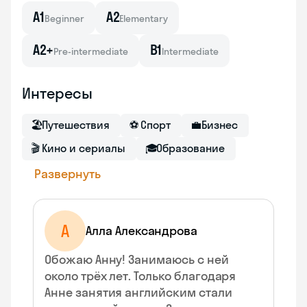
A1
A2
Beginner
Elementary
A2+
B1
Pre-intermediate
Intermediate
Интересы
🏖
Путешествия
⚽
Спорт
💼
Бизнес
🎬
Кино и сериалы
🎓
Образование
Развернуть
А
Алла Александрова
Обожаю Анну! Занимаюсь с ней
около трёх лет. Только благодаря
Анне занятия английским стали