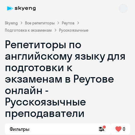
Skyeng
Все репетиторы
Реутов
Подготовка к экзаменам
Русскоязычные
Репетиторы по
английскому языку для
подготовки к
экзаменам в Реутове
Skyeng Chat
online
онлайн -
Русскоязычные
преподаватели
Фильтры
0