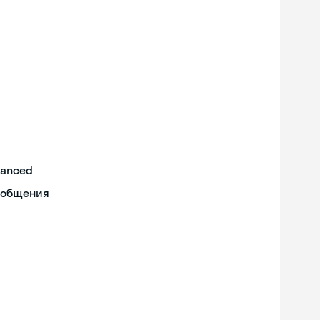
vanced
 общения