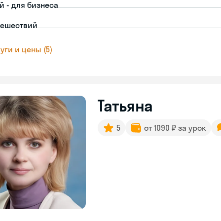
й - для бизнеса
тешествий
уги и цены (5)
Татьяна
5
от 1090 ₽ за урок