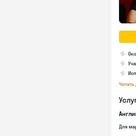
Ок
Уча
Ис
Читать
Услу
Англи
Для ма