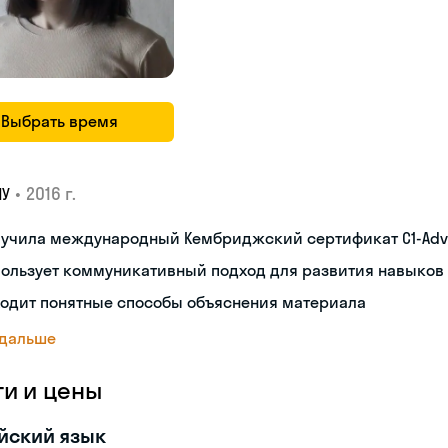
Выбрать время
•
2016 г.
ПУ
лучила международный Кембриджский сертификат С1-Ad
пользует коммуникативный подход для развития навыков
ходит понятные способы объяснения материала
 дальше
ги и цены
йский язык