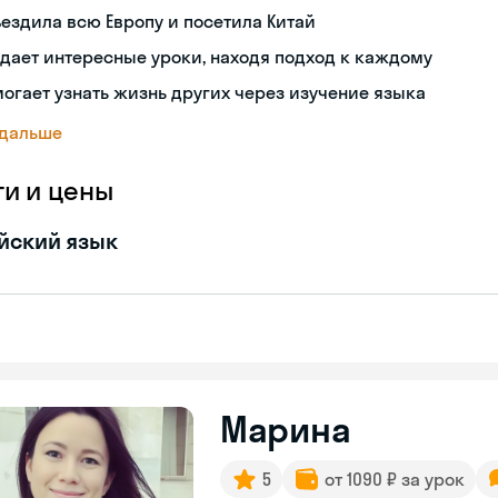
ездила всю Европу и посетила Китай
дает интересные уроки, находя подход к каждому
огает узнать жизнь других через изучение языка
 дальше
ги и цены
йский язык
Марина
5
от 1090 ₽ за урок