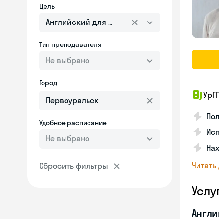
Цель
Английский для взрослых
Тип преподавателя
Не выбрано
Город
УрГ
По
Удобное расписание
Ис
Не выбрано
На
Читать
Сбросить фильтры
Услу
Англи