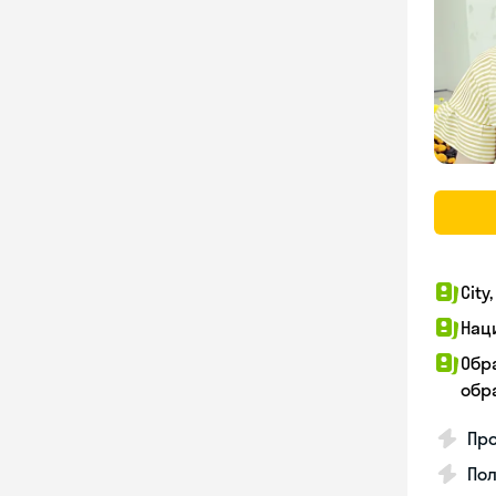
City
Нац
Обр
обра
Про
Пол