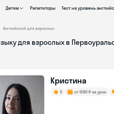
Детям
Репетиторы
Тест на уровень англий
Английский для взрослых
языку для взрослых в Первоураль
Кристина
5
от 1090 ₽ за урок