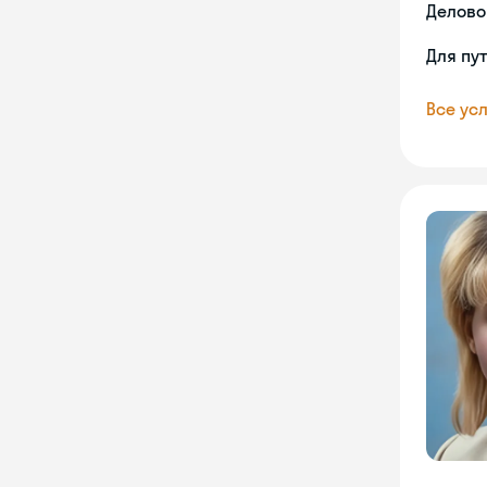
Делово
Для пу
Все усл