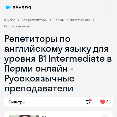
Skyeng
Все репетиторы
Пермь
Intermediate
Русскоязычные
Репетиторы по
английскому языку для
уровня B1 Intermediate в
Перми онлайн -
Skyeng Chat
online
Русскоязычные
преподаватели
Фильтры
0