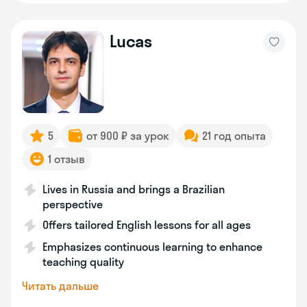
Lucas
5
от 900 ₽ за урок
21 год опыта
1 отзыв
Lives in Russia and brings a Brazilian
perspective
Offers tailored English lessons for all ages
Emphasizes continuous learning to enhance
teaching quality
Читать дальше