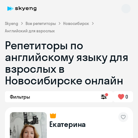
Skyeng
Все репетиторы
Новосибирск
Английский для взрослых
Репетиторы по
английскому языку для
взрослых в
Новосибирске онлайн
Skyeng Chat
online
Фильтры
0
Екатерина