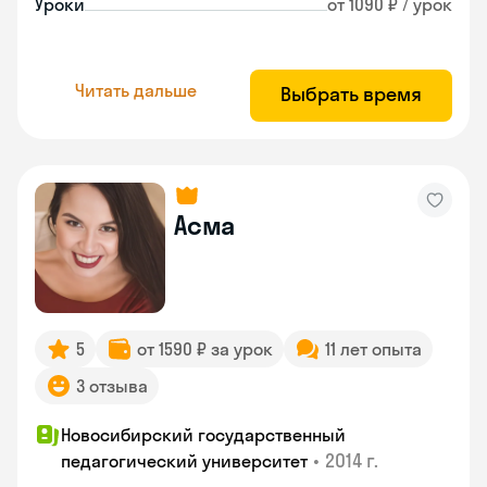
Уроки
от 1090 ₽ / урок
Читать дальше
Выбрать время
Асма
5
от 1590 ₽ за урок
11 лет опыта
3 отзыва
Новосибирский государственный
•
2014 г.
педагогический университет