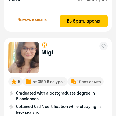
Читать дальше
Выбрать время
Migi
5
от 3190 ₽ за урок
17 лет опыта
Graduated with a postgraduate degree in
Biosciences
Obtained CELTA certification while studying in
New Zealand