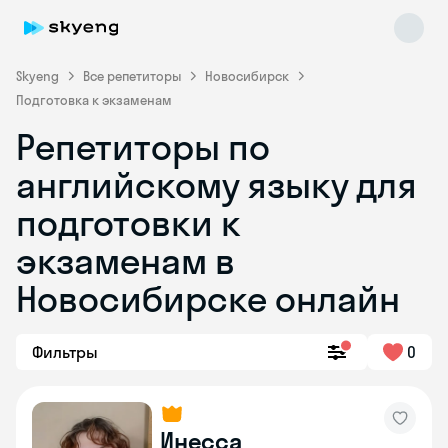
Skyeng
Все репетиторы
Новосибирск
Подготовка к экзаменам
Репетиторы по
английскому языку для
подготовки к
экзаменам в
Skyeng Chat
online
Новосибирске онлайн
Фильтры
0
Инесса