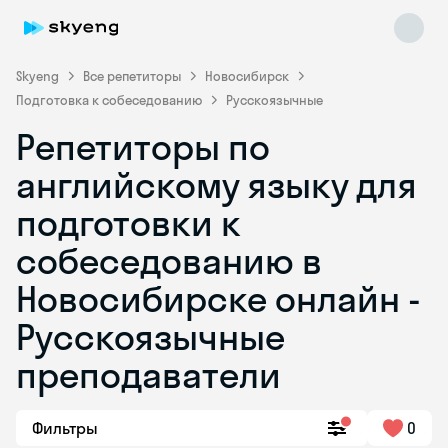
Skyeng
Все репетиторы
Новосибирск
Подготовка к собеседованию
Русскоязычные
Репетиторы по
английскому языку для
подготовки к
собеседованию в
Skyeng Chat
online
Новосибирске онлайн -
Русскоязычные
преподаватели
Фильтры
0