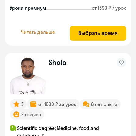
Уроки премиум
от 1590 ₽ / урок
Читать дальше
Выбрать время
Shola
5
от 1090 ₽ за урок
8 лет опыта
2 отзыва
Scientific degree; Medicine, food and
•
г.
nutrition