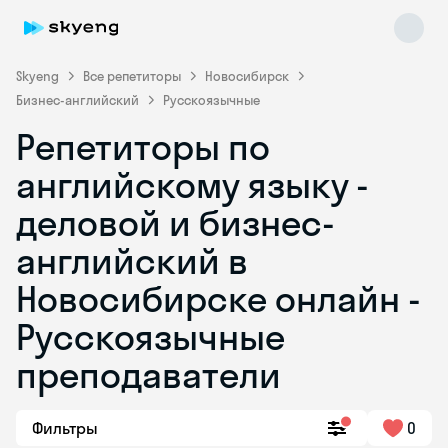
Skyeng
Все репетиторы
Новосибирск
Бизнес-английский
Русскоязычные
Репетиторы по
английскому языку -
деловой и бизнес-
английский в
Skyeng Chat
online
Новосибирске онлайн -
Русскоязычные
преподаватели
Фильтры
0