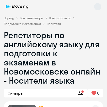
Skyeng
Все репетиторы
Новомосковск
Подготовка к экзаменам
Носители
Репетиторы по
английскому языку для
подготовки к
экзаменам в
Skyeng Chat
online
Новомосковске онлайн
- Носители языка
Фильтры
0