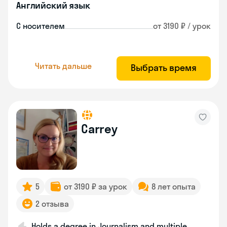
Английский язык
С носителем
от 3190 ₽ / урок
Читать дальше
Выбрать время
Carrey
5
от 3190 ₽ за урок
8 лет опыта
2 отзыва
Holds a degree in Journalism and multiple