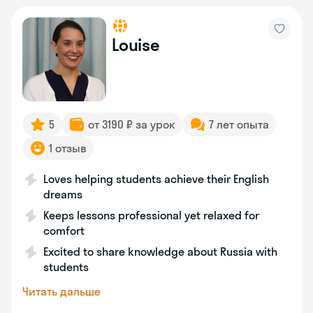
Louise
5
от 3190 ₽ за урок
7 лет опыта
1 отзыв
Loves helping students achieve their English
dreams
Keeps lessons professional yet relaxed for
comfort
Excited to share knowledge about Russia with
students
Читать дальше