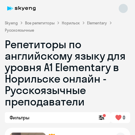
Skyeng
Все репетиторы
Норильск
Elementary
Русскоязычные
Репетиторы по
английскому языку для
уровня A1 Elementary в
Норильске онлайн -
Skyeng Chat
online
Русскоязычные
преподаватели
Фильтры
0