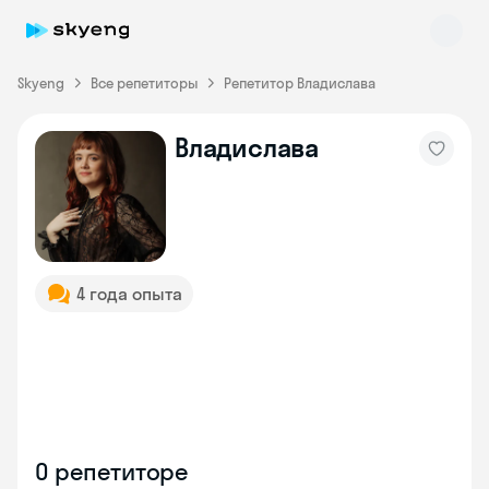
Skyeng
Все репетиторы
Репетитор Владислава
Владислава
Skyeng Chat
online
4 года опыта
О репетиторе