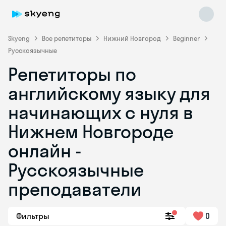
Skyeng
Все репетиторы
Нижний Новгород
Beginner
Русскоязычные
Репетиторы по
английскому языку для
начинающих с нуля в
Нижнем Новгороде
Skyeng Chat
online
онлайн -
Русскоязычные
преподаватели
Фильтры
0