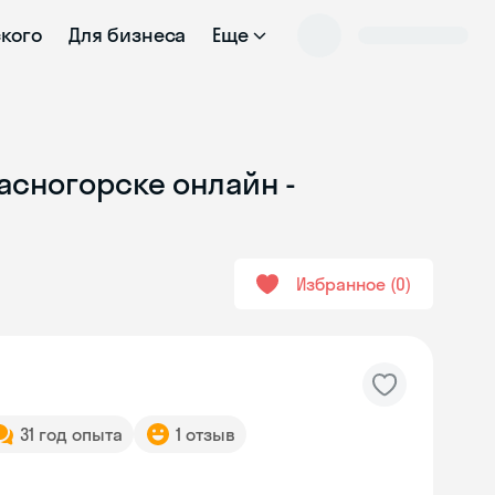
ского
Для бизнеса
Еще
асногорске онлайн -
Избранное
0
31 год опыта
1 отзыв