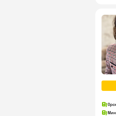
Орс
Мин