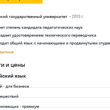
•
2013 г.
ский государственный университет
ет степень кандидата педагогических наук
ладает удостоверением технического переводчика
ходит общий язык с начинающими и продвинутыми студе
 дальше
ги и цены
йский язык
й - для бизнеса
тешествий
чинающих - премиум