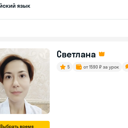
йский язык
Светлана
5
от 1590 ₽ за урок
Выбрать время