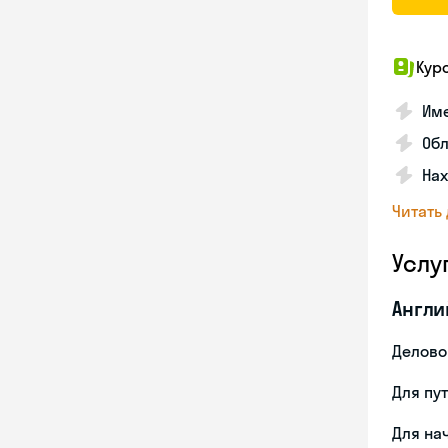
Кур
Име
Об
На
Читать
Услу
Англи
Делово
Для пу
Для на