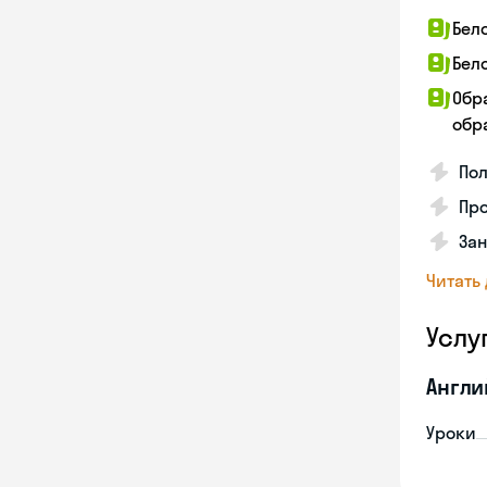
Бел
Бел
Обр
обра
По
Про
Зан
Читать
Услу
Англи
Уроки