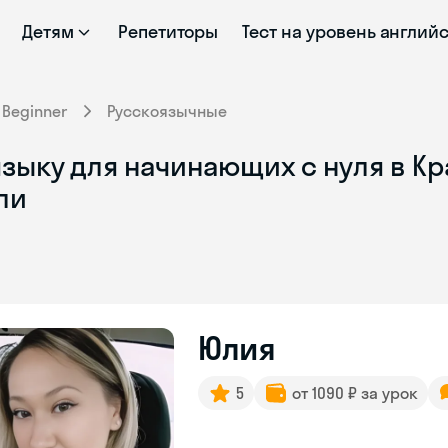
Детям
Репетиторы
Тест на уровень англий
Beginner
Русскоязычные
зыку для начинающих с нуля в Кр
ли
Юлия
5
от 1090 ₽ за урок