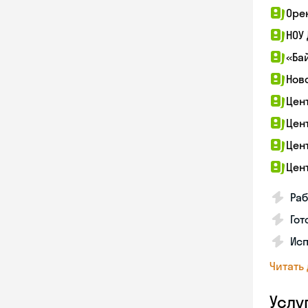
Оре
НОУ
«Ба
Нов
Цен
Цен
Цен
Цен
Раб
Гот
Ис
Читать
Услу