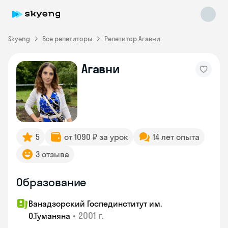
Skyeng
Все репетиторы
Репетитор Агавни
Агавни
Skyeng Chat
online
5
от 1090 ₽ за урок
14 лет опыта
3 отзыва
Образование
Ванадзорский Госпединститут им.
•
2001 г.
О.Туманяна